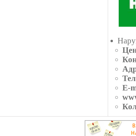
Нару
Цен
Кон
Адр
Тел
E-m
ww
Кол