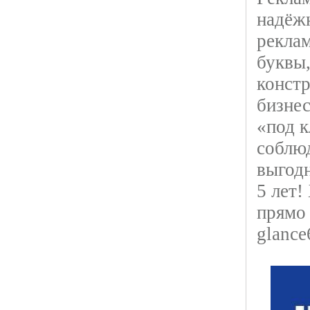
надёж
рекла
буквы,
констр
бизне
«под 
соблюд
выгод
5 лет!
прямо 
glance