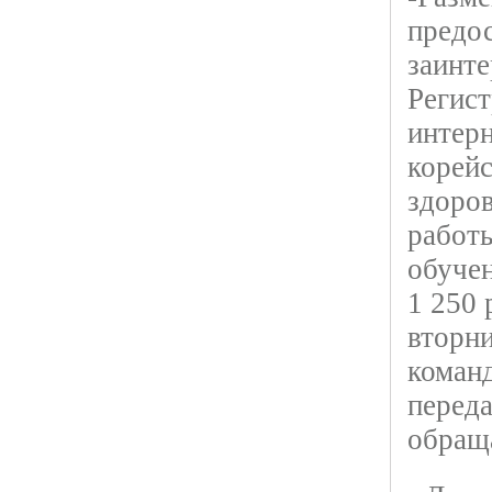
предос
заинте
Регист
интер
корейс
здоров
работ
обуче
1 250 
вторни
коман
переда
обраща