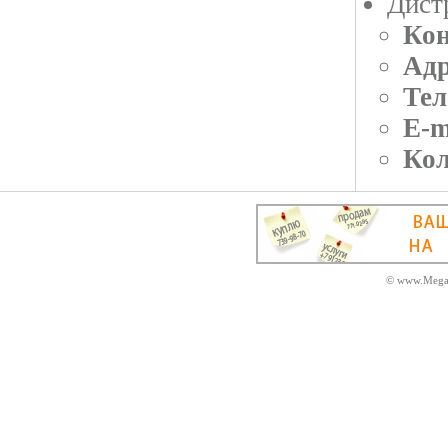
Дист
Кон
Адр
Тел
E-m
Кол
© www.MegaD