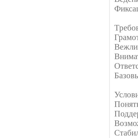
Фикса
Требо
Грамот
Вежли
Внимат
Ответс
Базов
Услови
Понят
Поддер
Возмо
Стаби