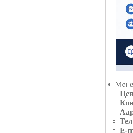
Мене
Цен
Кон
Адр
Тел
E-m